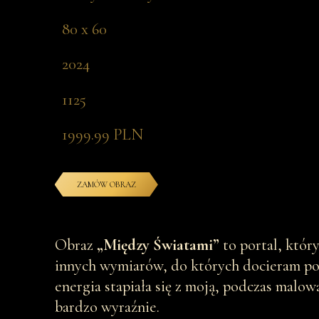
80 x 60
2024
1125
1999.99 PLN
ZAMÓW OBRAZ
Obraz
„Między Światami”
to portal, któr
innych wymiarów, do których docieram popr
energia stapiała się z moją, podczas malow
bardzo wyraźnie.