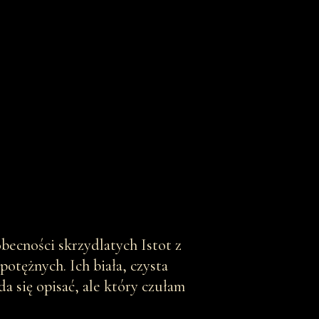
becności skrzydlatych Istot z
otężnych. Ich biała, czysta
a się opisać, ale który czułam