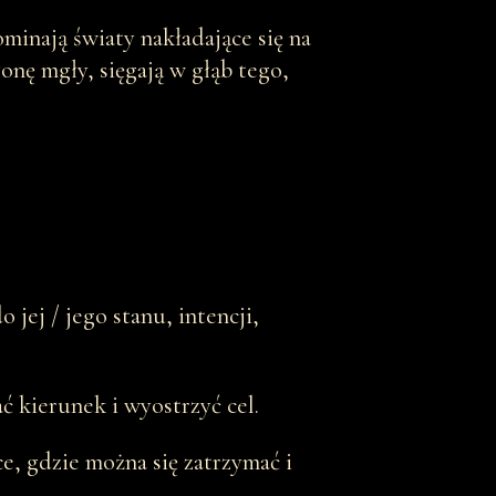
ominają światy nakładające się na
łonę mgły, sięgają w głąb tego,
jej / jego stanu, intencji,
ć kierunek i wyostrzyć cel.
ce, gdzie można się zatrzymać i