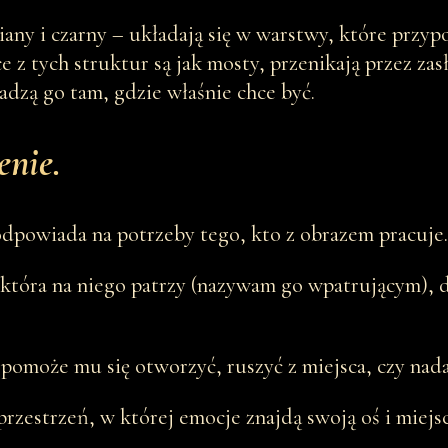
iany i czarny – układają się w warstwy, które przyp
e z tych struktur są jak mosty, przenikają przez zas
dzą go tam, gdzie właśnie chce być.
enie.
 odpowiada na potrzeby tego, kto z obrazem pracuje.
która na niego patrzy (nazywam go wpatrującym), do 
z pomoże mu się otworzyć, ruszyć z miejsca, czy nada
 przestrzeń, w której emocje znajdą swoją oś i miejs