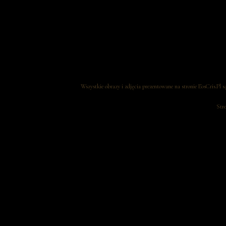
Wszystkie obrazy i zdjęcia prezentowane na stronie EosCris.Pl 
Str