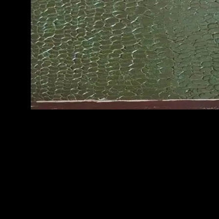
Okno Naguala
16.12.2025
„Tylko nieskazitelny duch może pomóc ci wyjrzeć przez to okno i zawitać w moim św