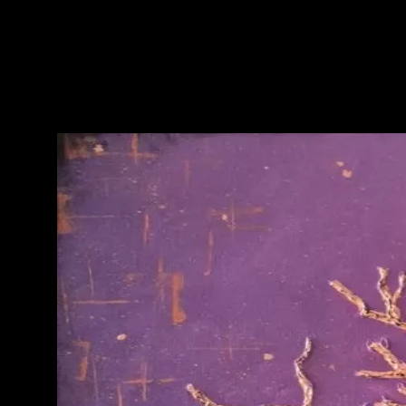
Noc Naguala
24.06.2026
„Kiedy ziemskie światła gasną w mroku, prastary szczyt rozpala pierwotny ogień świ